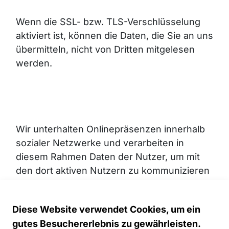
Wenn die SSL- bzw. TLS-Verschlüsselung
aktiviert ist, können die Daten, die Sie an uns
übermitteln, nicht von Dritten mitgelesen
werden.
Wir unterhalten Onlinepräsenzen innerhalb
sozialer Netzwerke und verarbeiten in
diesem Rahmen Daten der Nutzer, um mit
den dort aktiven Nutzern zu kommunizieren
oder um Informationen über uns anzubieten.
Diese Website verwendet Cookies, um ein
Wir weisen darauf hin, dass dabei Daten der
gutes Besuchererlebnis zu gewährleisten.
Nutzer außerhalb des Raumes der