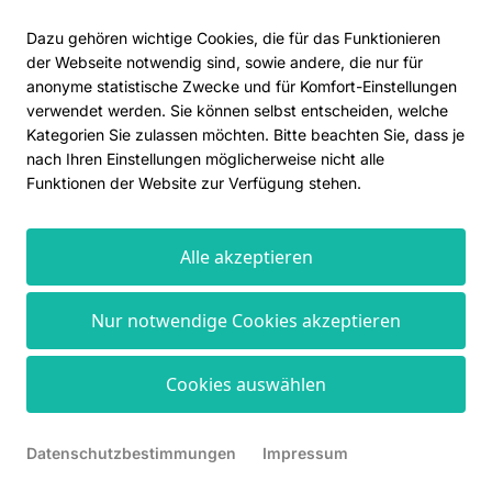
Europäischen Union verarbeitet werden
Dazu gehören wichtige Cookies, die für das Funktionieren
können. Hierdurch können sich für die
der Webseite notwendig sind, sowie andere, die nur für
Nutzer Risiken ergeben, weil so z. B. die
anonyme statistische Zwecke und für Komfort-Einstellungen
verwendet werden. Sie können selbst entscheiden, welche
Durchsetzung der Rechte der Nutzer
Kategorien Sie zulassen möchten. Bitte beachten Sie, dass je
erschwert werden könnte.
nach Ihren Einstellungen möglicherweise nicht alle
Funktionen der Website zur Verfügung stehen.
Ferner werden die Daten der Nutzer
innerhalb sozialer Netzwerke im Regelfall für
Alle akzeptieren
Marktforschungs- und Werbezwecke
verarbeitet. So können z. B. anhand des
Nur notwendige Cookies akzeptieren
Nutzungsverhaltens und sich daraus
ergebender Interessen der Nutzer
Cookies auswählen
Nutzungsprofile erstellt werden. Die
Nutzungsprofile können wiederum
verwendet werden, um z. B. Werbeanzeigen
Datenschutzbestimmungen
Impressum
innerhalb und außerhalb der Netzwerke zu